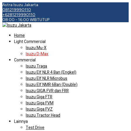
Astra Isuzu Jakarta
081219990110
+6281219990110
08:00 - 16:00 WIB
TUTUP
Home
Light Commercial
Isuzu Mu-X
Isuzu D-Max
Commercial
Isuzu Traga
Isuzu Elf NLR 4 Ban (Engkel)
Isuzu Elf NLR Microbus
Isuzu Elf NMR 6Ban (Double)
Isuzu GIGA FVR dan FRR
Isuzu Giga FTR
Isuzu Giga FVM
Isuzu Giga FVZ
Isuzu Tractor Head
Lainnya
Test Drive